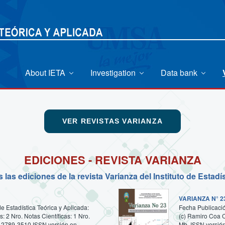
About IETA
Investigation
Data bank
VER REVISTAS VARIANZA
EDICIONES - REVISTA VARIANZA
las ediciones de la revista Varianza del Instituto de Estadí
VARIANZA N° 23
de Estadística Teórica y Aplicada:
Fecha Publicación
: 2 Nro. Notas Científicas: 1 Nro.
(c) Ramiro Coa C
: 2789-3510 ISSN versión en
Mb. ISSN versió