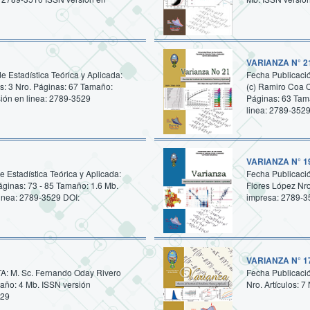
VARIANZA N° 21
de Estadística Teórica y Aplicada:
Fecha Publicación
es: 3 Nro. Páginas: 67 Tamaño:
(c) Ramiro Coa Cl
ión en linea: 2789-3529
Páginas: 63 Tam
linea: 2789-3529
VARIANZA N° 19
e Estadística Teórica y Aplicada:
Fecha Publicación
áginas: 73 - 85 Tamaño: 1.6 Mb.
Flores López Nro
inea: 2789-3529 DOI:
impresa: 2789-3
VARIANZA N° 1
ETA: M. Sc. Fernando Oday Rivero
Fecha Publicació
maño: 4 Mb. ISSN versión
Nro. Artículos: 
529