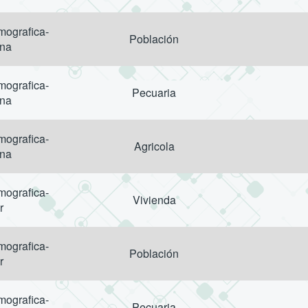
ografica-
Población
ana
ografica-
Pecuaria
ana
ografica-
Agricola
ana
ografica-
Vivienda
r
ografica-
Población
r
ografica-
Pecuaria