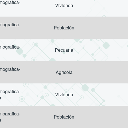
ografica-
Vivienda
ografica-
Población
ografica-
Pecuaria
ografica-
Agricola
ografica-
Vivienda
a
ografica-
Población
a