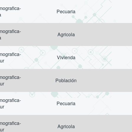
ografica-
Pecuaria
a
ografica-
Agricola
a
ografica-
Vivienda
ur
ografica-
Población
ur
ografica-
Pecuaria
ur
ografica-
Agricola
ur