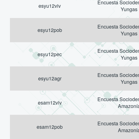
Encuesta Sociodem
esyu12viv
Yungas
Encuesta Sociodem
esyu12pob
Yungas
Encuesta Sociodem
esyu12pec
Yungas
Encuesta Sociodem
esyu12agr
Yungas
Encuesta Sociodem
esam12viv
Amazoní
Encuesta Sociodem
esam12pob
Amazoní