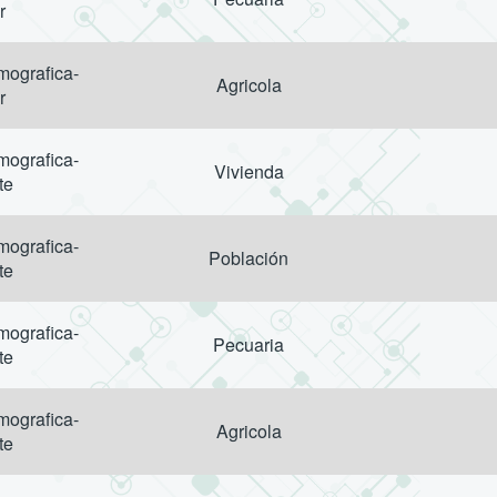
r
ografica-
Agricola
r
ografica-
Vivienda
te
ografica-
Población
te
ografica-
Pecuaria
te
ografica-
Agricola
te