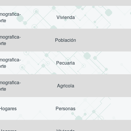
ografica-
Vivienda
rte
ografica-
Población
rte
ografica-
Pecuaria
rte
ografica-
Agricola
rte
 Hogares
Personas