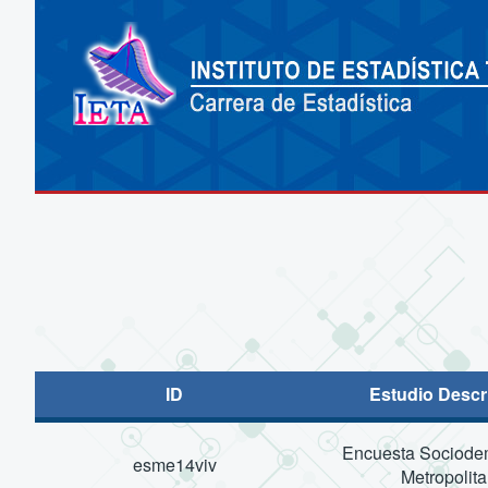
ID
Estudio Descr
Encuesta Sociodem
esme14viv
Metropolit