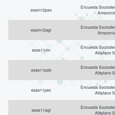
Encuesta Sociodem
esam12pec
Amazoní
Encuesta Sociodem
esam12agr
Amazoní
Encuesta Sociodem
esas11viv
Altiplano S
Encuesta Sociodem
esas11pob
Altiplano S
Encuesta Sociodem
esas11pec
Altiplano S
Encuesta Sociodem
esas11agr
Altiplano S