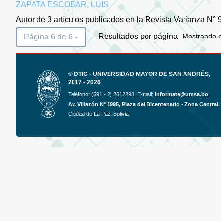
ZAPATA ESCOBAR, LUIS
Autor de 3 artículos publicados en la Revista Varianza N° 9
— Resultados por página
Página 6 de 6
Mostrando el
© DTIC - UNIVERSIDAD MAYOR DE SAN ANDRÉS,
2017 - 2026
Teléfono: (591 - 2) 2612298. E-mail:
informate@umsa.bo
Av. Villazón N° 1995, Plaza del Bicentenario - Zona Central.
Ciudad de La Paz. Bolivia