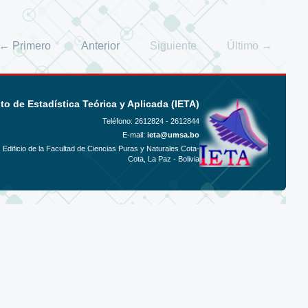
← Primero
Anterior
Siguiente
Último →
uto de Estadística Teórica y Aplicada (IETA)
Teléfono:
2612824 - 2612844
E-mail:
ieta@umsa.bo
, Edificio de la Facultad de Ciencias Puras y Naturales Cota-
Cota, La Paz - Bolivia