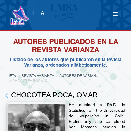
IETA
AUTORES PUBLICADOS EN LA
REVISTA VARIANZA
Listado de los autores que publicaron en la revista
Varianza, ordenados alfabéticamente.
IETA
REVISTA VARIANZA
AUTORES DE VARIANZA
CHOCOTEA POCA, OMAR
CHOCOTEA POCA, OMAR
He obtained a Ph.D. in
Statistics from the Universidad
de Valparaíso in Chile.
Preliminarily she completed
her Master's studies in