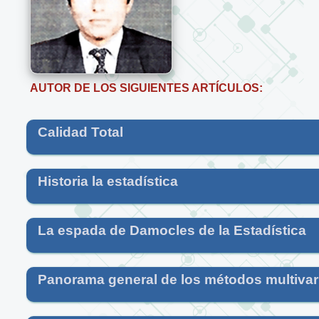
AUTOR DE LOS SIGUIENTES ARTÍCULOS:
Calidad Total
Historia la estadística
La espada de Damocles de la Estadística
Panorama general de los métodos multiva